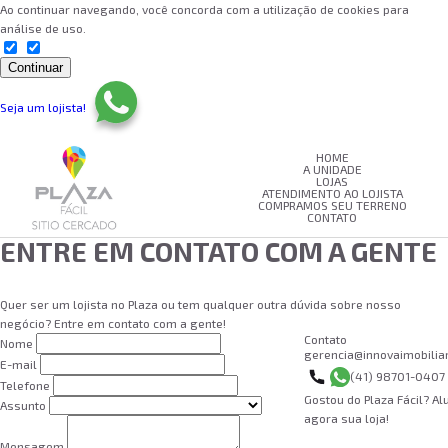
Ao continuar navegando, você concorda com a utilização de cookies para
análise de uso.
Continuar
Seja um lojista!
HOME
A UNIDADE
LOJAS
ATENDIMENTO AO LOJISTA
COMPRAMOS SEU TERRENO
CONTATO
ENTRE EM CONTATO COM A GENTE
Quer ser um lojista no Plaza ou tem qualquer outra dúvida sobre nosso
negócio? Entre em contato com a gente!
Contato
Nome
gerencia@innovaimobiliar
E-mail
(41) 98701-0407
Telefone
Gostou do Plaza Fácil? A
Assunto
agora sua loja!
QUERO SER LOJI
Mensagem